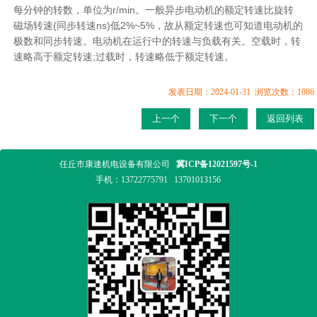
每分钟的转数，单位为r/min。一般异步电动机的额定转速比旋转
磁场转速(同步转速ns)低2%~5%，故从额定转速也可知道电动机的
极数和同步转速。电动机在运行中的转速与负载有关。空载时，转
速略高于额定转速;过载时，转速略低于额定转速。
发表日期：2024-01-31 浏览次数：1086
上一个
下一个
返回列表
任丘市康速机电设备有限公司
冀ICP备12021597号-1
手机：
13722775791
13701013156