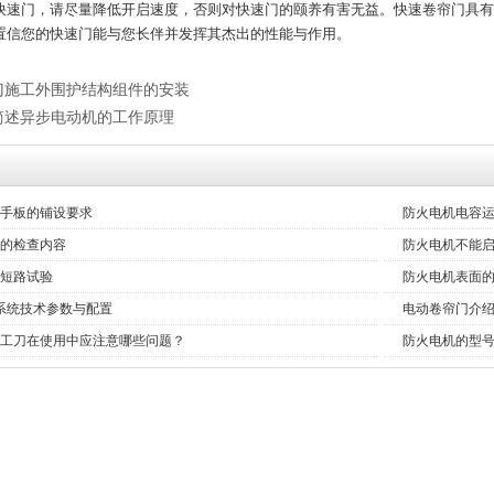
门，请尽量降低开启速度，否则对快速门的颐养有害无益。快速卷帘门具有
置信您的快速门能与您长伴并发挥其杰出的性能与作用。
门施工外围护结构组件的安装
简述异步电动机的工作原理
手板的铺设要求
防火电机电容
的检查内容
防火电机不能
短路试验
防火电机表面
系统技术参数与配置
电动卷帘门介
工刀在使用中应注意哪些问题？
防火电机的型
展示）
螺旋硬质快速门
电动卷帘门