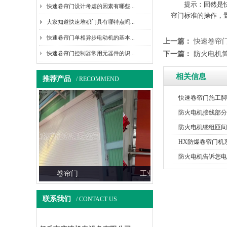
提示：固然是快速
快速卷帘门设计考虑的因素有哪些...
帘门标准的操作，
大家知道快速堆积门具有哪特点吗...
快速卷帘门单相异步电动机的基本...
上一篇：
快速卷帘
快速卷帘门控制器常用元器件的识...
下一篇：
防火电机
相关信息
推荐产品
/ RECOMMEND
快速卷帘门施工脚
防火电机接线部分
防火电机绕组匝间
HX防爆卷帘门机
防火电机告诉您电
工业提升门（视频展示）
工业提升门（视频
联系我们
/ CONTACT US