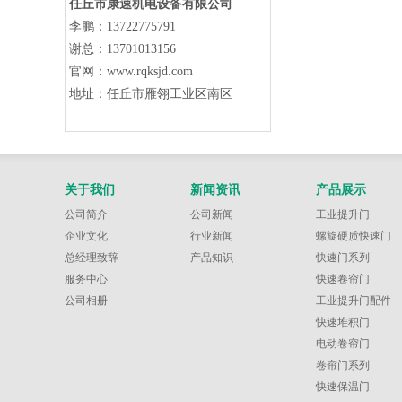
任丘市康速机电设备有限公司
李鹏：13722775791
谢总：
13701013156
官网：www.rqksjd.com
地址：
任丘市雁翎工业区南区
关于我们
新闻资讯
产品展示
公司简介
公司新闻
工业提升门
企业文化
行业新闻
螺旋硬质快速门
总经理致辞
产品知识
快速门系列
服务中心
快速卷帘门
公司相册
工业提升门配件
快速堆积门
电动卷帘门
卷帘门系列
快速保温门