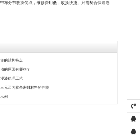
帘布分节改换优点，维修费用低，改换快捷。只需契合快速卷
运转的结构特点
启动的原因有哪些？
的浸漆处理工艺
绍三元乙丙胶条密封材料的性能
号示例
快速保温门
柔性门