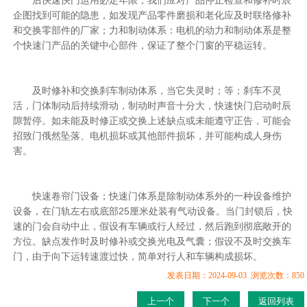
企图找到可能的隐患，如发现产品零件磨损和老化应及时联络修补
和交换零部件的厂家；力和制动体系：电机的动力和制动体系是整
个快速门产品的关键中心部件，保证了整个门窗的平稳运转。
及时修补和交换刹车制动体系，当它失灵时；等；刹车不灵
活，门体制动后持续滑动，制动时声音十分大，快速快门启动时辰
隙暂停。如未能及时修正或交换上述缺点或未能遵守正告，可能会
招致门俄然坠落、电机损坏或其他部件损坏，并可能构成人身伤
害。
快速卷帘门设备；快速门体系是除制动体系外的一种设备维护
设备，在门轨左右或底部25厘米处装有气动设备。当门封锁后，快
速的门会自动中止，假设有车辆或行人经过，然后跑到彻底敞开的
方位。缺点发作时及时修补或交换光电及气囊；假设不及时交换车
门，由于向下运转速渡过快，简单对行人和车辆构成损坏。
发表日期：2024-09-03 浏览次数：850
上一个
下一个
返回列表