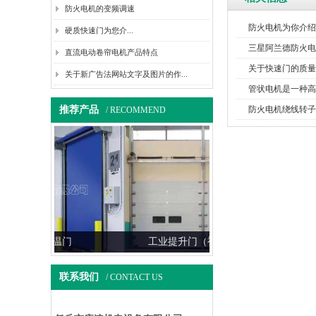
防火电机的变频调速
防火电机为你介绍
硬质快速门​为您介...
三星阿兰德防火电
直流电动卷帘电机产品特点
关于快速门的质量
关于新广告法网站文字及图片的作...
管状电机是一种高
推荐产品
防火电机绕线转子
/ RECOMMEND
门
工业提升门（视频展示）
螺旋硬质快速
联系我们
/ CONTACT US