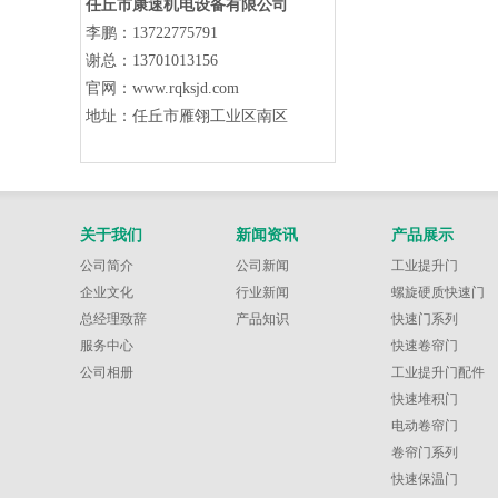
任丘市康速机电设备有限公司
李鹏：13722775791
谢总：
13701013156
官网：www.rqksjd.com
地址：
任丘市雁翎工业区南区
关于我们
新闻资讯
产品展示
公司简介
公司新闻
工业提升门
企业文化
行业新闻
螺旋硬质快速门
总经理致辞
产品知识
快速门系列
服务中心
快速卷帘门
公司相册
工业提升门配件
快速堆积门
电动卷帘门
卷帘门系列
快速保温门