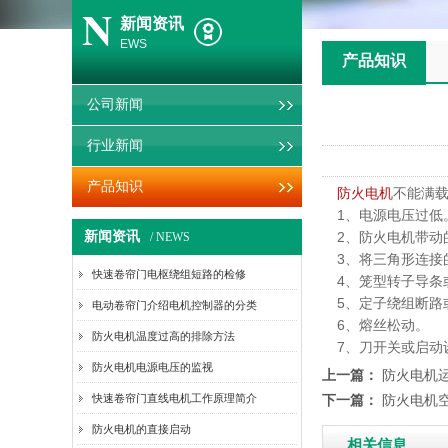
N
新闻资讯
EWS
产品知识
公司新闻
行业新闻
产品知识
防火电机
不能满
1、电源电压过低
新闻资讯
2、防火电机带动
/ NEWS
3、将三角形连接
快速卷帘门电枢绕组短路的检修
4、笼型转子导条
5、定子绕组断路
电动卷帘门介绍电机控制器的分类
6、熔丝松动。
防火电机温度过高的排除方法
7、刀开关或启动
防火电机电源电压的监视
上一篇：
防火电机
快速卷帘门直线电机工作原理简介
下一篇：
防火电机
防火电机的直接启动
相关信息