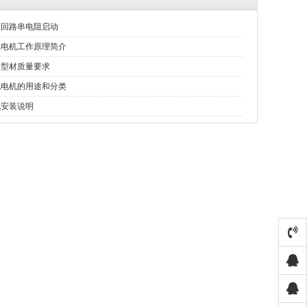
枢回路串电阻启动
线电机工作原理简介
用型材质量要求
流电机的用途和分类
机安装说明
示）
柔性门
工业提升门（视频展