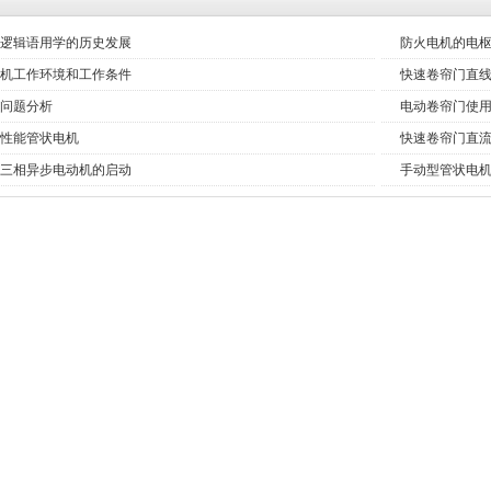
逻辑语用学的历史发展
防火电机的电
机工作环境和工作条件
快速卷帘门直
问题分析
电动卷帘门使
性能管状电机
快速卷帘门直
三相异步电动机的启动
手动型管状电
门
快速堆积门
工业提升门（视频展