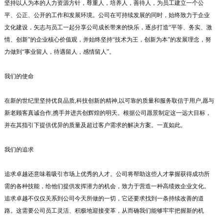
坚持以人为本的人力资源方针，尊重人，培养人，善待人，为员工建立一个公
平、公正、公开的工作和发展环境。公司在可持续发展的同时，始终致力于企业
文化建设，矢志与员工一起分享公司成长带来的快乐，逐步打造“平等、务实、激
情、创新”的企业核心价值观，并始终坚持“技术为王，创新为本”的发展理念，努
力做到“事业留人，待遇留人，感情留人”。
我们的使命
在新的世纪里坚持优良品质,科技创新的精神,以可靠的质量和服务取信于用户,愿与
新老顾客真诚合作,携手并进共创辉煌的明天。根据公司愿景制定这一远大目标，
并在其指引下提供优异的质量及超过客户需求的解决方案。一直如此。
我们的追求
追求卓越还意味着吸引市场上优秀的人才。公司将帮助这些人才掌握获得成功所
需的各种技能，给他们提供发挥潜力的机会，致力于营造一种高绩效企业文化。
追求卓越不仅仅关系到公司今天所做的一切，它还要求找到一条持续改善的道
路。这需要公司员工灵活、积极地迎接变革，从而确我们能够牢牢把握新的机